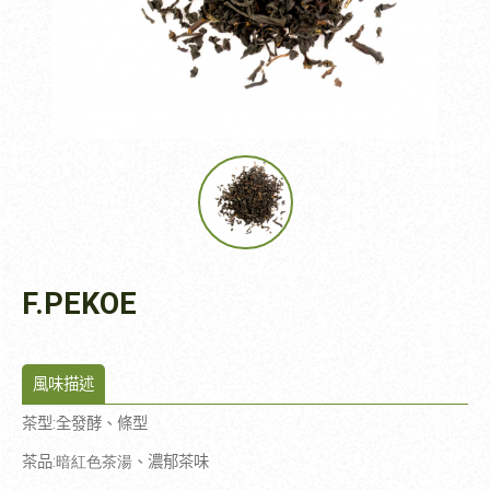
F.PEKOE
風味描述
茶型
:
全發酵、條型
茶品
:暗紅色茶湯
、濃郁茶味