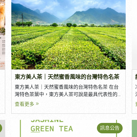
葉供應商，該如何挑選適合自己的商業用茶？ 本
篇將整理五個挑選重點，協助您找到符合品牌定
位的商業用茶葉。 一、先了解品牌定位，選擇適
合的茶葉 挑選商用茶之前，首先要了解自己的品
牌定位。 不同的經營模式，適合使用不同風味的
茶葉。 例如： 手搖飲店 複合式餐飲 早餐店 咖啡
廳 飯店餐飲 冷泡茶品牌 茶葉禮盒 如果品牌主打
青茶系列，建議選擇花香鮮明、回甘明顯的茶
款；若以紅茶飲品為主，則可選擇茶感厚實、適
合搭配鮮奶的商業用紅茶。 在產品開發前，先確
立品牌方向，才能找到最符合需求的茶葉。 二、
東方美人茶｜天然蜜香風味的台灣特色名茶
品質穩定與食品安全，是商業用茶最重要的關鍵
點： 沖
東方美人茶｜天然蜜香風味的台灣特色名茶 在台
對於餐飲業者而言，消費者最重視的就是品質一
灣特色茶葉中，東方美人茶可說是最具代表性的
致與食品安全。 一款好的商業用茶，不只是樣品
蜜香型茶款之一。無論是精品茶市場、高端茶
查看更多
好喝，更重要的是每一批出貨都能維持相同的風
館，或是茶葉禮盒，都能看見東方美人茶的身
味表現。 選擇茶葉供應商時，可留意以下幾點：
影。 憑藉著天然蜜香、細緻果香以及甘甜圓潤的
品質穩定 樣品與正式出貨風味一致 每批茶葉品質
口感，東方美人茶深受茶葉愛好者喜愛，也成為
穩定 茶湯香氣與茶感無明顯落差 食品安全 每批茶
訊息公告
台灣最具特色的代表性茶品之一。 究竟東方美人
葉皆進行農藥殘留檢驗 符合食品安全規範 提供檢