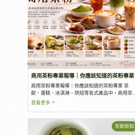
選真正適合自己的合作夥伴？ 本篇將整理挑選茶
葉供應商時不可忽略的五大重點。 一、是否具備
穩定的茶葉來源？ 穩定的供貨能力，是挑選茶葉
供應商最重要的條件之一。 若茶葉來源不穩定，
容易造成： 每批風味不同 原料突然缺貨 成本波動
過大 影響品牌品質 優質供應商通常擁有固定合作
茶園或長期採購來源，能確保全年供貨穩定。
二、是否重視食品安全？ 食品安全已成為餐飲市
場最重視的項目之一。 選擇茶葉供應商時，可確
認是否提供： 農藥殘留檢驗 每批檢驗報告 SGS 或
第三方檢驗 原料來源追溯 完善的品質管理制度，
商用茶粉專業報導｜你應該知道的茶粉專業
不僅保障消費者健康，也能降低品牌經營風險，
商用茶粉專業報導｜你應該知道的茶粉專業 茶
加強消費者對品牌的信任。 三、茶葉品質是否穩
飲、蛋糕、冰淇淋、烘焙等各式產品中，商用茶
定？ 商業用茶葉最怕「今天好喝、下次卻變
粉早已成為不可或缺的重要原料。從風味呈現、
查看更多
味」。 真正專業的供應商，除了樣品品質優良，
產品一致性到製作效率，高品質茶粉正逐步改變
更重要的是每批產品都能維持一致。 建議確認：
商用現場的製作邏輯與標準。 那麼，一款優質的
香氣是否穩定 茶感是否一致 每批色澤是否相近 是
茶粉是如何誕生？又為何能在短時間內成為市場
否建立品質管理流程 穩定的品質，才能維持品牌
茶飲新知
主流？ 一、市場趨勢｜為什麼茶粉被廣泛使用？
口碑。 四、是否提供客製化服務？ 每個品牌都有