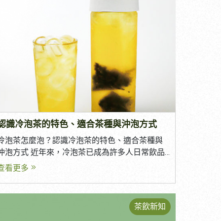
因此廣泛應用於餐飲業、企業贈品、品牌商品及
商業市場。 究竟茶包有哪些優點？ 如何挑選適合
的茶包？ 客製化茶包又有哪些選擇？ 本篇將帶您
深入了解茶包的特色與應用。 一、為什麼選擇茶
包？ 茶包最大的優勢，在於兼具便利性、品質與
多元應用。 無論是在忙碌的工作日、辦公室、居
家沖泡，或是餐廳、飯店、企業送禮、商業飲料
應用，都能輕鬆沖泡出一杯香氣濃郁的好茶。 相
較於傳統散茶，茶包具有份量固定、沖泡方便及
風味穩定等優點，因此廣泛應用於餐飲業、企業
贈禮、品牌商品及商業市場。 茶包具備以下優
認識冷泡茶的特色、適合茶種與沖泡方式
泡快速方便 每包份量固定，品質穩定 攜帶
冷泡茶怎麼泡？認識冷泡茶的特色、適合茶種與
方便，適合外出與旅行 減少茶葉殘渣，清潔容易
沖泡方式 近年來，冷泡茶已成為許多人日常飲品
適合作為企業贈禮、活動贈品及商業使用 讓喝茶
的首選。相較於熱泡茶，冷泡茶擁有更加甘甜、
查看更多
變得更加簡單，也讓送禮更有質感。 二、三角立
清爽的口感，不僅能降低苦澀感，更能完整展現
體茶包有哪些優勢？ 三角立體茶包採用立體空間
茶葉的天然香氣。 無論是居家飲用、辦公室沖
設計，相較於一般平面茶包，能讓茶葉在沖泡時
泡，還是手搖飲店、餐飲業者，都越來越廣泛使
充分舒展，使茶葉完整釋放香氣與風味。 因此特
茶飲新知
用冷泡茶作為健康飲品。 究竟什麼是冷泡茶？ 哪
別適合使用原葉茶製作，可呈現更接近現泡散茶