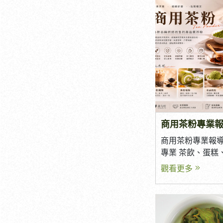
商，不只是提供
立穩定品質、降
新品開發與市場規
茶葉供應商眾多
自己的合作夥伴？
供應商時不可忽略
否具備穩定的茶葉
力，是挑選茶葉
一。 若茶葉來源
每批風味不同 原料突然缺貨 成本波動
過大 影響品牌品質 優質供應商通常擁
有固定合作茶園
商用茶粉專業報
保全年供貨穩定。
專業 茶飲、蛋糕
全？ 食品安全已
產品中，商用茶
觀看更多
項目之一。 選擇
重要原料。從風
是否提供： 農藥殘留檢驗 每批檢驗報
製作效率，高品
告 SGS 或第三方檢驗 原料來源追溯 完
現場的製作邏輯與
善的品質管理制
質的茶粉是如何
康，也能降低品