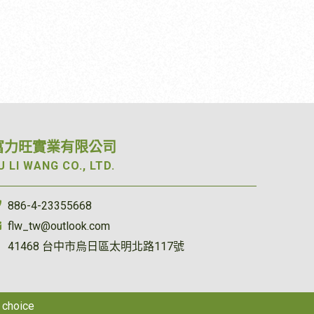
元，越來越多企業選擇客製化茶包，打
，就
順口 苦澀感較低 甘甜度明顯 花香與果
茶胺酸則能因長時間浸泡而有效的融解
造符合市場定位的產品。 可依需求提
第一
香更加柔和 也因此深受年輕族群與健康
釋出。 茶多酚---澀 茶多酚為茶葉中多
供： 三角立體茶包 平面茶包 單包鋁箔
蜂
飲食族群喜愛。 三、哪些茶葉適合冷
種物質總稱，是茶葉中含量最多的物
完
包裝 多種茶葉搭配 茶包重量規格選擇
蜜香
泡？ 並非所有茶葉都適合冷泡，不同茶
質，占總溶水成分的48%，茶多酚會與
OEM／ODM 代工服務 從茶葉選擇到包
蜜香
種所呈現的風味也有所不同。 常見適合
口中的蛋白質結合，產生味覺中的澀口
彈性
材規格，都能依照品牌需求進行客製
小葉
冷泡的茶葉包括： 四季春青茶 具有天
感。 咖啡因---苦 咖啡因大約占茶葉總
常見
化，協助打造符合市場需求的茶包產
每年
然花香與甘甜口感，冷泡後清新爽口，
溶水性成分10%，主要是構成苦味的主
品。 四、茶包有哪些茶葉可以選擇？
，茶
是最受歡迎的冷泡茶之一。 金萱青茶
要物。 茶胺酸---鮮 茶胺酸為茶葉中的
不同茶葉擁有不同風味，可依消費族群
動自
帶有淡雅奶香與滑順茶感，冷泡後口感
富力旺實業有限公司
游離胺基酸，占總溶水成分的15%，茶
與飲用情境挑選。 紅茶 風味特色： 茶
的組
柔和，風味細緻。 烏龍茶 中度發酵的
胺酸是構成茶葉鮮甜口感的主要物質。
U LI WANG CO., LTD.
不僅
香濃郁 甘甜順口 適合加入鮮奶 適合族
烏龍茶冷泡後香氣飽滿，茶感平衡，適
群： 早餐搭配 下午茶 辦公室 飯店餐飲
合喜歡濃郁茶香的人。 紅茶 冷泡紅茶
供茶
綠茶 風味特色： 清新鮮爽 茶香淡雅 回
886-4-23355668
蟬，
具有自然蜜香與甜潤口感，適合作為夏
品牌
甘自然 適合族群： 注重健康飲食 日常
flw_tw@outlook.com
此，
季消暑飲品。 四、冷泡茶如何沖泡？
了穩
飲用 夏季消暑 烏龍茶 風味特色： 花香
茶樹
想泡出好喝的冷泡茶，其實並不困難。
41468 台中市烏日區太明北路117號
濃郁 茶感圓潤 香氣層次豐富 適合族
l 建議泡茶方式 l 器具:茶包、任意水瓶 l
群： 茶葉愛好者 餐後飲用 精品茶市場
茶過
泡茶流程: 1. 取一茶包放置到水瓶中 2.
無咖啡因茶 風味特色： 溫和順口 不含
叮咬
倒入適量的常溫水 3. 放置4&deg;C冰箱
y
choice
更加
咖啡因 適合全天飲用 常見茶種包括：
」。
冷藏庫中4~8小時 將茶葉放入冷水中，