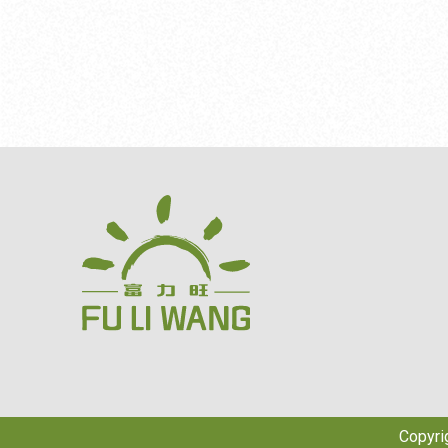
薦適合的茶款 協助新品開發 提供市場
飲料店、甜點店
色與其他茶葉有何
趨勢建議 分享沖泡技術 協助調整茶感
定出品」與「操
生長特性到風味
與香氣 透過專業建議，能縮短產品開發
表現： 風味穩定
認識台灣最熟悉的四
時間，也提高市場
每一批產品皆能維持一
麼是四季春？ 四
要茶葉供應商？ 
速：免去沖泡與
茶樹會因氣候與
圍，不僅限於手
作時間 標準化容易：新進人員也能快速
度與採收頻率，
各類餐飲與食品產業，
上手，降低技術門檻 降低損耗
盛、萌芽力強的
牌 早餐店 複合式餐飲 咖啡廳 飯店與民
渣、無萃取浪費
能持續生長與採
宿 火鍋店 燒肉店 食品加工廠 烘焙品牌
綜合來看，茶粉
季春」。 也因為
茶包品牌 企業禮品 不同產業對茶葉需
優化整體營運效
四季春逐漸成為
求各異，因此選
系中不可或缺的一
種之一。 四季春
業建議的供應商
品質茶粉？ 一款
四季春屬於自然
求。 七、富力旺茶葉供應商的優勢 富
將茶葉磨碎，而
為灌木型小葉種茶
力旺專注於商業
控制。 富力旺提
茶品種，四季春具有：
茶葉解決方案，
包含伯爵紅茶、紅
快&bull; 發芽率高&
需求的產品。 我們提供： 
莉綠茶、四季青
產量穩定 因此受
茶 烏龍茶 茶粉 三角立體茶包 平面茶包
持續投入產品研
睞，成為台灣廣
精品茶葉 並堅持： ✓ 第一手茶葉原料
需求與風味趨勢的
種。 二、四季春青茶的風味特色 茶葉
Copyr
✓ 每批茶葉檢驗 
管上，我們堅持關鍵