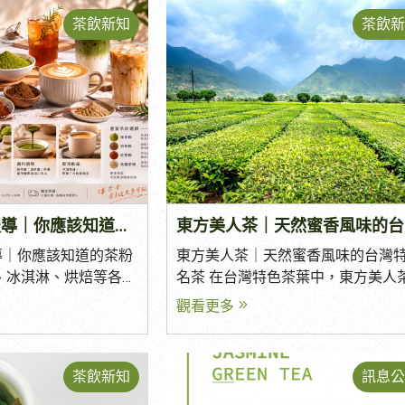
茶葉，更能協助品牌建
商業用茶與一般品茗用茶有所不同
茶飲新知
茶飲新
低採購風險，甚至參與
僅需要良好的風味，更要兼顧品質
劃。 然而，市面上的
定、食品安全及供貨能力，才能維
，該如何挑選真正適合
一杯飲品的一致性。 面對眾多茶葉
 本篇將整理挑選茶葉
商，該如何挑選適合自己的商業用
的五大重點。 一、是
本篇將整理五個挑選重點，協助您
來源？ 穩定的供貨能
符合品牌定位的商業用茶葉。 一、先了
供應商最重要的條件之
解品牌定位，選擇適合的茶葉 挑選
不穩定，容易造成：
茶之前，首先要了解自己的品牌定
不同的經營模式，適合使用不同風
商用茶粉專業報導｜你應該知道的茶粉專業
東
茶葉。 例如： 手搖飲店 複合式餐飲 早
或長期採購來源，能確
餐店 咖啡廳 飯店餐飲 冷泡茶品牌 茶葉
導｜你應該知道的茶粉
東方美人茶｜天然蜜香風味的台灣
 二、是否重視食品安
禮盒 如果品牌主打青茶系列，建議選擇
、冰淇淋、烘焙等各式
名茶 在台灣特色茶葉中，東方美人
成為餐飲市場最重視的
花香鮮明、回甘明顯的茶款；若以
粉早已成為不可或缺的
說是最具代表性的蜜香型茶款之一
觀看更多
茶葉供應商時，可確認
飲品為主，則可選擇茶感厚實、適
味呈現、產品一致性到
論是精品茶市場、高端茶館，或是
配鮮奶的商業用紅茶。 在產品開發
質茶粉正逐步改變商用
禮盒，都能看見東方美人茶的身影。
先確立品牌方向，才能找到最符合
標準。 那麼，一款優
藉著天然蜜香、細緻果香以及甘甜
茶飲新知
訊息公
度，不僅保障消費者健
的茶葉。 二、品質穩定與食品安全，是
誕生？又為何能在短時
的口感，東方美人茶深受茶葉愛好
牌經營風險，加強消費
商業用茶最重要的關鍵 對於餐飲業