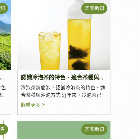
，不
泡，只需一個茶包與熱水，就能輕鬆享
知
茶飲新知
穩
受一杯香氣濃郁的好茶。 相較於傳統散
持每
茶，茶包不僅方便攜帶、容易沖泡，更
供應
能提供穩定的風味品質，因此廣泛應用
茶？
於餐飲業、企業贈品、品牌商品及商業
找到
市場。 究竟茶包有哪些優點？ 如何挑
選適合的茶包？ 客製化茶包又有哪些選
商用
擇？ 本篇將帶您深入了解茶包的特色與
位。
應用。 一、為什麼選擇茶包？ 茶包最
味的
大的優勢，在於兼具便利性、品質與多
方美人茶｜天然蜜香風味的台灣特色名茶
認識冷泡茶的特色、適合茶種與沖泡方式
元應用。 無論是在忙碌的工作日、辦公
室、居家沖泡，或是餐廳、飯店、企業
特色
冷泡茶怎麼泡？認識冷泡茶的特色、適
送禮、商業飲料應用，都能輕鬆沖泡出
茶可
合茶種與沖泡方式 近年來，冷泡茶已成
紅茶
一杯香氣濃郁的好茶。 相較於傳統散
。無
為許多人日常飲品的首選。相較於熱泡
觀看更多
合搭
茶，茶包具有份量固定、沖泡方便及風
茶葉
茶，冷泡茶擁有更加甘甜、清爽的口
前，
味穩定等優點，因此廣泛應用於餐飲
 憑
感，不僅能降低苦澀感，更能完整展現
需求
業、企業贈禮、品牌商品及商業市場。
圓潤
茶葉的天然香氣。 無論是居家飲用、辦
告
茶飲新知
茶包具備以下優點： 沖泡快速方便 每
者喜
公室沖泡，還是手搖飲店、餐飲業者，
者而
包份量固定，品質穩定 攜帶方便，適合