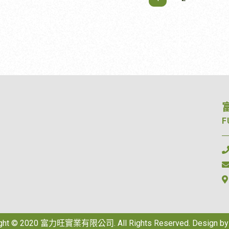
香搭配平衡 水果茶系列 若主打水果茶
與餐飲業者而言，「穩
哪裡來？ 東方美人茶最迷人的特色
不同？ 從茶樹來源、
或清爽飲品，則建議： 花香型茶葉 清
作效率」直接影響營運
是那股天然且細緻的蜜香。 許多人
表現，本篇將帶您深入
爽回甘 不搶水果香氣 不同產品需要不
：降低人為操作差異，
次品嚐時都會好奇： 茶葉沒有添加
季春青茶。 一、什
競爭力。 哪些產業需
同茶葉配方，才能讓飲品風味更加
致品質 操作快
蜜，為什麼會有如此明顯的甜香？ 
季春名稱的由來 一般
茶葉供應商的服務範
整。 四、是否提供客製化服務 每個品
過濾流程，大幅縮短製
的來源：茶樹的自然防禦反應 天然
季節變化而影響生長速
搖飲店，也廣泛應用於
牌對茶葉的需求都不同，因此具有
並非來自添加香料，而是茶樹受到
但四季春具有生長旺
例如： 手搖飲品
的客製化能力非常重要。 商業用茶
：無茶
綠葉蟬叮咬後所產生的自然反應。 
特性，幾乎一年四季都
規格包括： 一斤（600 公克）大包裝
，用量精準、成本可控
夏季，小葉綠葉蟬吸食茶芽汁液時
製，因此被命名為「四
100～300 公克小包裝 三角立體茶包 平
不僅提升產品品質，更
樹為了降低持續受害的風險，會啟
產量穩定、適應力佳，
面茶包 精品原葉茶 依照不同通路與產
率，已成為現代商用體
身的防禦機制，改變體內芳香物質
台灣重要的經濟茶樹品
F
擇能提供多元產品與專
品需求，選擇最適合的包裝方式，
環。 二、如何做出高
成。 這些天然芳香成分會形成： 蜜香
屬於什麼茶樹品種？
，更能滿足長期合作需
方便管理，也能提升使用效率。 五、選
優質的茶粉，並非單純
花香 熟果香 成熟水果甜香 同時，也能
有性繁殖形成的品種，
擇值得長期合作的茶葉夥伴 除了提
是從源頭到製程的全面
吸引蜘蛛等天敵前來捕食小葉綠葉
樹。 相較於部分高山
用茶葉供應，提供多元
葉，更重要的是供應商是否能成為
供多元商用茶粉選擇，
降低茶樹持續遭受蟲害的機會。 因
 &bull; 生長速度
協助品牌打造符合市場
經營的後盾。 專業的茶葉供應商除
玉18、金萱紅茶、茉
東方美人茶的蜜香可說是大自然與
bull; 採收期長&bull;
紅茶 綠茶 青
定供貨，也能協助： 茶葉選樣 飲品風
茶、鐵觀音焙茶等，並
共同孕育出的特殊風味。 三、「著涎」
到許多茶區與茶農青
味調整 新產品開發 市場趨勢分析 品質
發，開發更多符合市場
是什麼？為什麼又稱涎仔茶？ 在製
泛栽種的重要茶樹品
管理 食品安全把關 長期合作的夥伴，
茶粉產品。 在品質控
程中，茶農將茶葉受到小葉綠葉蟬
ight © 2020 富力旺實業有限公司. All Rights Reserved. Design b
✓ 品質穩定 ✓ 穩定供
能讓品牌在產品開發與品質管理上
原則： 1. 原料選擇
後產生特殊香氣的現象稱為「著涎