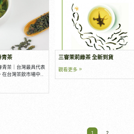
？ 一、市場趨勢｜為
愛，也成為台灣最具特色的代表性
 三、茶葉品質是否穩
言，消費者最重視的就是品質一致
用？ 什麼是茶粉？
之一。 究竟東方美人茶是什麼樣的
最怕「今天好喝、下次
品安全。 一款好的商業用茶，不只
葉為原料，透過精細研
為什麼沒有添加任何香料，卻能散
專業的供應商，除了樣
品好喝，更重要的是每一批出貨都
末型產品。可完整保留
迷人的天然蜜香？ 從茶樹生長環境
重要的是每批產品都能
持相同的風味表現。 選擇茶葉供應
風味與營養成分，並以
香形成原因到製茶工藝，本篇將帶
氣是否穩定
時，可留意以下幾點： 品質穩定 樣品
於各類產品中。 依製
入認識台灣最具特色的東方美人茶
與正式出貨風味一致 每批茶葉品質穩定
風味表現、顏色呈現與
一、什麼是東方美人茶？ 東方美人
維
茶湯香氣與茶感無明顯落差 食品安全
所差異，這也是影響最
的由來 東方美人茶又稱白毫烏龍，
、是否提供客製化服
每批茶葉皆進行農藥殘留檢驗 符合食品
春青茶
三窨茉莉綠茶 全新到貨
關鍵。 為什麼越來越
台灣特色烏龍茶之一。 相傳早年外
有不同需求。 例如：
安全規範 提供檢驗報告，讓客戶安心使
 隨著市場環境與消費
洲時，其天然蜜香與甘甜風味深受
春青茶｜台灣最具代表
觀看更多
 CP
用 穩定的品質管理，不僅能提升品牌信
粉的使用已從「替代方
愛，因此被譽為「東方美人」，名
 在台灣茶飲市場中，
譽，也能降低營運風險。 三、依照產品
擇」。 1. 消費趨勢
沿用至今。 由於製作條件嚴格、產
是最具代表性的茶品之
定位，選擇適合的風味 每個品牌都
加成為主流 近年消費
限，因此東方美人一直被視為台灣
飲店、連鎖茶飲品牌，
代
同的產品特色，因此茶葉也應配合
明顯提升，「天然、無
質茶葉的重要代表。 東方美人屬於
都能看見四季春的身
定位。 例如： 茶感型品牌 以茶香
已成為關鍵選擇標準。
茶？ 東方美人屬於重發酵烏龍茶。 
的花香調性、穩定的產
造具有品牌特色的產
角，希望每一口都能感受到濃郁茶
，無需額外添加香精與
較於一般青茶，其具有： 發酵程度高
採收的特性，四季春不
備產品開發能力？ 一
建議選擇： 茶感厚實 回甘持久 香氣層
自然茶香與色澤，符合
茶湯甘甜柔順 天然蜜香濃郁 果香層
愛，也成為茶農與製茶
商，不只是販售茶葉，
次豐富 奶茶系列 若以鮮奶茶、奶茶為
品質的期待。 2. 商
豐富 因此深受精品茶市場與高端茶飲品
要茶樹品種。 究竟四
夥伴。 例如： 推
主，則可選擇： 茶味濃厚 耐沖泡 與奶
與效率成為關鍵 對於
牌喜愛。 二、東方美人茶的天然蜜香從
樹品種？ 它的風味特
1
2