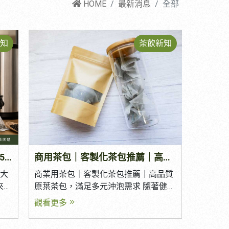
HOME
最新消息
全部
知
茶飲新知
商用茶葉｜如何挑選商業用茶？5 大重點找到最適合的茶葉供應商
商用茶包｜客製化茶包推薦｜高品質原葉茶包，滿足多元沖泡需求
 大
商業用茶包｜客製化茶包推薦｜高品質
來，
原葉茶包，滿足多元沖泡需求 隨著健康
餐
飲食與便利生活的興起，茶包已成為許
觀看更多
長，
多人日常飲茶的首選。無論是在辦公
而，
室、飯店、餐廳、咖啡廳，或是居家沖