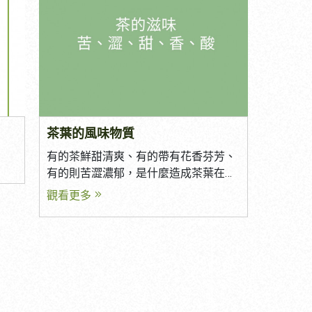
茶品
都越來越廣泛使用冷泡茶作為健康飲
與食
外出與旅行 減少茶葉殘渣，清潔容易
茶？
品。 究竟什麼是冷泡茶？ 哪些茶葉最
是樣
適合作為企業贈禮、活動贈品及商業使
發出
適合冷泡？ 冷泡茶與熱泡茶又有哪些不
能維
用 讓喝茶變得更加簡單，也讓送禮更有
、蜜
同？ 本篇將帶您深入認識冷泡茶的特
商
質感。 二、三角立體茶包有哪些優勢？
您深
色、適合茶種以及正確的沖泡方式。
三角立體茶包採用立體空間設計，相較
。
一、什麼是冷泡茶？ 冷泡茶是指使用冷
於一般平面茶包，能讓茶葉在沖泡時充
名稱
水或常溫水浸泡茶葉，經過長時間萃取
分舒展，使茶葉完整釋放香氣與風味。
屬於
而成的泡茶方式。 不同於熱水快速釋放
因此特別適合使用原葉茶製作，可呈現
茶葉的風味物質
銷歐
茶葉成分，冷泡茶利用低溫慢慢萃取，
更接近現泡散茶的品質與口感。 三角立
喜
使茶湯口感更加柔順，香氣自然清新。
有的茶鮮甜清爽、有的帶有花香芬芳、
體茶包的優勢包括： 茶葉舒展空間大，
稱也
近年來，冷泡茶因為方便、健康且風味
有的則苦澀濃郁，是什麼造成茶葉在口
萃取更完整 保留原葉茶的香氣與層次
量有
清爽，逐漸成為許多消費者喜愛的飲用
感與氣味的變化呢? 泡茶時主要是萃取
觀看更多
有不
茶湯清澈、口感更佳 外觀精緻，提升產
高品
方式。 二、冷泡茶有哪些特色？ 冷泡
出茶多酚、咖啡因、茶胺酸這三種成
產品
品質感 適合精品茶、企業禮盒及品牌商
什麼
茶最大的特色，在於低溫萃取所帶來的
分，分別對澀感、苦味、鮮甜味產生影
為主
品 近年來，三角立體茶包已成為精品茶
相
不同風味。 為什麼冷泡茶比較甘甜？
響。 咖啡因與茶多酚會經由高溫沖泡後
韻。
市場及商業茶包的主流選擇。 ※ 除三角
茶葉中的胺基酸、可溶性糖類等物質，
釋出，而茶葉中的香甜物質茶胺酸，則
立體茶包外，亦可依需求提供平面茶
次
在低溫下仍能緩慢釋放，而容易產生苦
在高溫與低溫水中均會釋放，而冷泡茶
包，滿足不同市場與預算需求。 三、茶
澀味的茶多酚與咖啡因釋放速度相對較
就是利用此原理，將茶葉浸泡在低溫水
包可以客製化嗎？ 隨著品牌需求日益多
慢。 因此冷泡茶通常具有： 茶湯清爽
中，使的茶多酚與咖啡因不利釋出，而