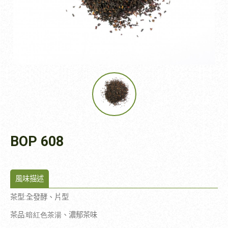
BOP 608
風味描述
茶型
:
全發酵、片型
茶品
:暗紅色茶湯
、濃郁茶味