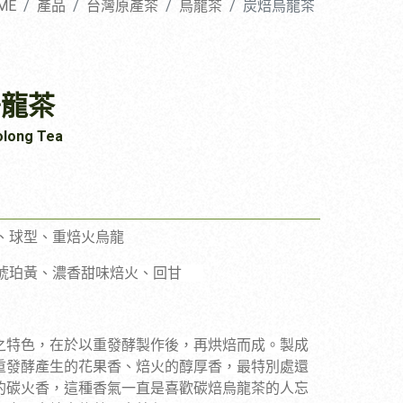
ME
產品
台灣原產茶
烏龍茶
炭焙烏龍茶
烏龍茶
olong Tea
、球型、重焙火烏龍
琥珀黃、濃香甜味焙火、回甘
之特色，在於以重發酵製作後，再烘焙而成。製成
重發酵產生的花果香、焙火的醇厚香，最特別處還
的碳火香，這種香氣一直是喜歡碳焙烏龍茶的人忘