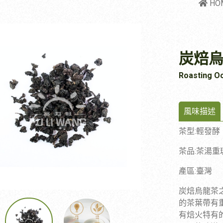
HO
炭焙
Roasting O
風味描述
:
茶型
輕發酵
:
茶品
茶湯重
:
產區
臺灣
炭焙烏龍茶
的茶葉帶有
有焙火特有