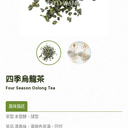
四季烏龍茶
Four Season Oolong Tea
風味描述
茶型
:
未發酵、球型
茶品
:
清香味、黃綠色茶湯、回甘