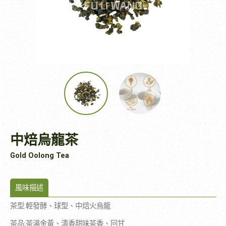
中焙烏龍茶
Gold Oolong Tea
風味描述
茶型
:
輕發酵、球型、中焙火烏龍
茶品
:
茶湯金黃、清香甜味茶香、回甘